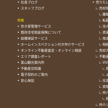
社長ブログ
売りた
スタッフブログ
売却
離
特集
転
空き家管理サービス
住
既存住宅瑕疵保険について
資
設備保証サービス
借
ホームインスペクション付き仲介サービス
相
オンライン不動産査定・オンライン相談
売却
エリア調査レポート
不動
富山観光案内所
Vi
不動産豆知識
電子契約のご案内
安心保証
任
買
仲
仲介