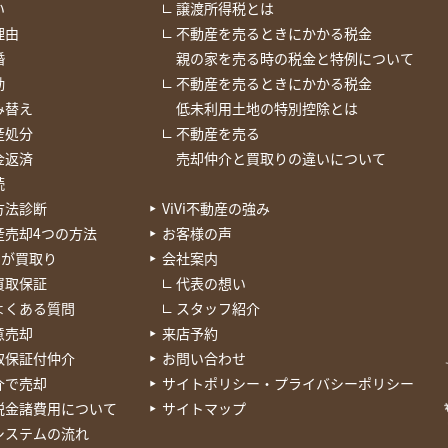
い
譲渡所得税とは
理由
不動産を売るときにかかる税金
婚
親の家を売る時の税金と特例について
勤
不動産を売るときにかかる税金
み替え
低未利用土地の特別控除とは
産処分
不動産を売る
金返済
売却仲介と買取りの違いについて
続
方法診断
ViVi不動産の強み
産売却4つの方法
お客様の声
Viが買取り
会社案内
買取保証
代表の想い
よくある質問
スタッフ紹介
意売却
来店予約
取保証付仲介
お問い合わせ
介で売却
サイトポリシー・プライバシーポリシー
税金諸費用について
サイトマップ
システムの流れ