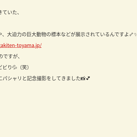
きていた、

、大迫力の巨大動物の標本などが展示されているんですよ🦴
gakiten-toyama.jp/
たのですが、
ビり💦（笑）
パシャリと記念撮影をしてきました📸💕