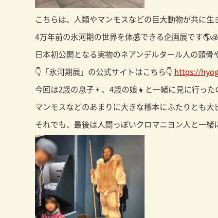
こちらは、人類やマンモスなどの巨大動物が共に生
4万年前の氷河期の世界を体感できる企画展です🌎
日本初公開となる実物のネアンデルタール人の頭骨や
👇「氷河期展」の公式サイトはこちら👇
https://hyo
今回は2歳の息子👦、4歳の娘👧と一緒に見に行っ
マンモスなどのあまりに大きな標本にふたりとも大ビ
それでも、最後は人間っぽいクロマニヨン人と一緒に