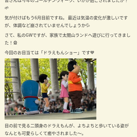
皆さんは今年のゴールデンウィーク、いかが過ごされましたか？
🌱
気が付けばもう6月目前ですね。 最近は気温の変化が激しいです
が、体調など崩されていませんでしょうか💦
さて、私のGWですが、家族で
太閤山ランド
へ遊びに行ってきまし
た！🎡
今回のお目当ては「ドラえもんショー」です💙
目の前で見る二頭身のドラえもんが、よちよちと歩いている姿が
なんとも可愛らしくて癒やされました〜。