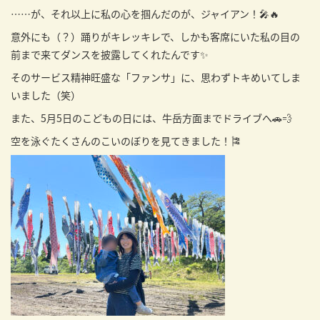
……が、それ以上に私の心を掴んだのが、
ジャイアン！
🎤🔥
意外にも（？）踊りがキレッキレで、しかも客席にいた私の目の
前まで来てダンスを披露してくれたんです✨
そのサービス精神旺盛な「ファンサ」に、思わずトキめいてしま
いました（笑）
また、5月5日のこどもの日には、牛岳方面までドライブへ🚗💨
空を泳ぐたくさんの
こいのぼり
を見てきました！🎏