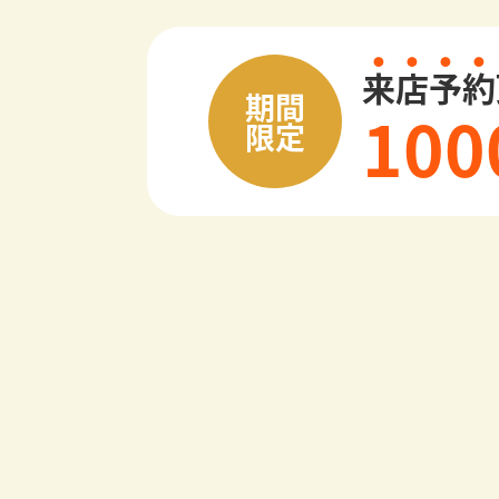
来
店
予
約
期間
100
限定