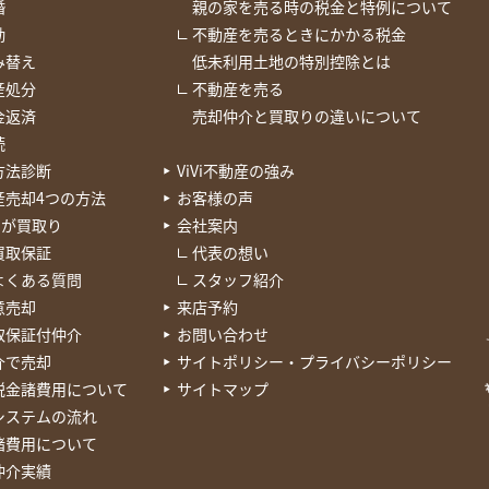
婚
親の家を売る時の税金と特例について
勤
不動産を売るときにかかる税金
み替え
低未利用土地の特別控除とは
産処分
不動産を売る
金返済
売却仲介と買取りの違いについて
続
方法診断
ViVi不動産の強み
産売却4つの方法
お客様の声
Viが買取り
会社案内
買取保証
代表の想い
よくある質問
スタッフ紹介
意売却
来店予約
取保証付仲介
お問い合わせ
介で売却
サイトポリシー・プライバシーポリシー
税金諸費用について
サイトマップ
システムの流れ
諸費用について
仲介実績