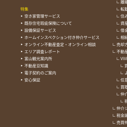
離
特集
転
空き家管理サービス
住
既存住宅瑕疵保険について
資
設備保証サービス
借
ホームインスペクション付き仲介サービス
相
オンライン不動産査定・オンライン相談
売却
エリア調査レポート
不動
富山観光案内所
Vi
不動産豆知識
電子契約のご案内
安心保証
任
買
仲
仲介
税金
売買