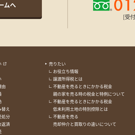
ームへ
[受付
い
売りたい
お役立ち情報
い
譲渡所得税とは
理由
不動産を売るときにかかる税金
婚
親の家を売る時の税金と特例について
勤
不動産を売るときにかかる税金
み替え
低未利用土地の特別控除とは
産処分
不動産を売る
金返済
売却仲介と買取りの違いについて
続